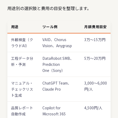
用途別の選択肢と費用の目安を整理します。
用途
ツール例
月額費用目安
外観検査（ク
VAID、Chorus
3万〜15万円
ラウドAI）
Vision、Anygrasp
工程データ分
DataRobot SMB、
5万〜20万円
析・予測
Prediction
One（Sony）
マニュアル・
ChatGPT Team、
3,000〜6,000
チェックリス
Claude Pro
円/人
ト生成
品質レポート
Copilot for
4,500円/人
自動作成
Microsoft 365