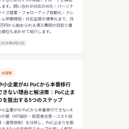
します。問い合わせ対応のAI化・パーソナ
ライズ提案・フォローアップ自動化・クレ
ーム早期検知・対応品質の標準化まで、月
1万円から始められる導入費用の目安と優
先順位もあわせて紹介します。
2026年6月15日
AI活用
中小企業がAI PoCから本番移行
できない理由と解決策｜PoC止ま
りを脱出する5つのステップ
中小企業がAI PoCから本番移行できない4
つの壁（KPI設計・経営者合意・コスト試
算・運用体制）を分析し、PoC止まりを脱
出する5つの具体的ステップを詳しく解説