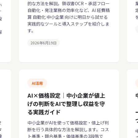
的な方法を解説。領収書OCR・承認フロー
い
自動化・発注業務の効率化など、AI 経費精
す
算 自動化 中小企業 向けに明日から試せる
設
実践的なツールと導入ステップを紹介しま
す。
解
2026年6月19日
AI活用
AI×価格設定｜中小企業が値上
げの判断をAIで整理し収益を守
る実践ガイド
せ
中小企業がAIを使って価格設定・値上げ判
タ
断を行う具体的な方法を解説します。コス
検
ト基準・競合基準・価値基準の3段階で