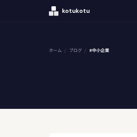
kotukotu
ホーム
/
ブログ
/
#中小企業