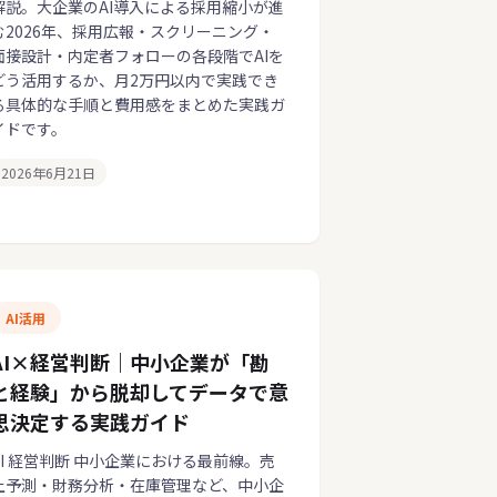
解説。大企業のAI導入による採用縮小が進
む2026年、採用広報・スクリーニング・
面接設計・内定者フォローの各段階でAIを
どう活用するか、月2万円以内で実践でき
る具体的な手順と費用感をまとめた実践ガ
イドです。
2026年6月21日
AI活用
AI×経営判断｜中小企業が「勘
と経験」から脱却してデータで意
思決定する実践ガイド
AI 経営判断 中小企業における最前線。売
上予測・財務分析・在庫管理など、中小企