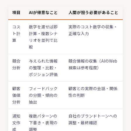
項目
AIが得意なこと
人間が担う必要があること
コス
数字を渡せば即
実際のコスト数字の収集・
ト計
計算・複数シナ
正確な入力
算
リオを並列で比
較
競合
与えられた情報
競合情報の収集（AIのWeb
分析
の整理・比較・
検索は参考程度）
ポジション評価
顧客
フィードバック
顧客との実際の会話・関係
価値
の分類・傾向の
性の判断
分析
抽出
通知
複数パターンの
自社のブランドトーンへの
文作
下書き・表現の
調整・最終確認
成
調整