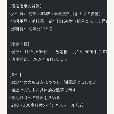
【価格改定の背景】
・人件費: 前年比8%増（最低賃金引き上げの影響）
・清掃用品・消耗品: 前年比15%増（輸入コスト上昇）
・燃料費: 前年比12%増
【改定内容】
・現行: 月15,000円 → 改定後: 月18,000円（20%
・適用開始: 2026年9月1日より
【条件】
・お詫びの言葉は入れつつも、謝罪調にはしない
・値上げの理由を具体的な数字で示す
・長期取引への感謝を含める
・200〜300字程度のビジネスメール形式