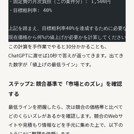
・固定費の月次負担（この案件分）: 1,500円
・目標粗利率: 40%
上記を踏まえ、目標粗利率40%を達成するために必要な価
現在価格から何%の値上げが必要かを計算してください。
この計算を手作業でやると30分かかることも、
ChatGPTに渡せば10秒で答えが返ってきます。出てき
た数字が「値上げの最低ライン」です。
ステップ2: 競合基準で「市場とのズレ」を確認
する
最低ラインを把握したら、次は競合の価格帯と比べて
どのくらいズレがあるかを確認します。競合のWebサ
イトや見積もり情報などを手元に集めた上で、以下の
ようにAIに整理を依頼します。