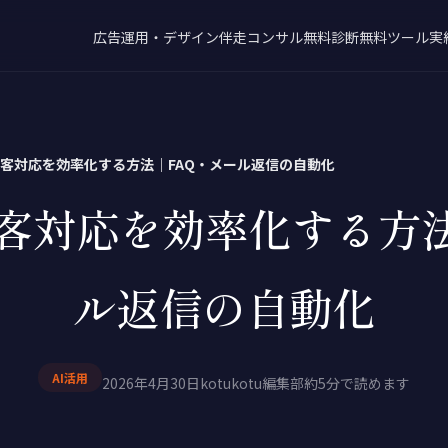
広告運用・デザイン
伴走コンサル
無料診断
無料ツール
実
で顧客対応を効率化する方法｜FAQ・メール返信の自動化
で顧客対応を効率化する方
ル返信の自動化
AI活用
2026年4月30日
kotukotu編集部
約5分で読めます