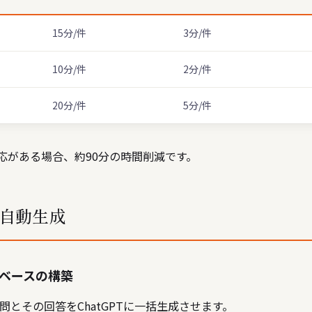
15分/件
3分/件
10分/件
2分/件
20分/件
5分/件
対応がある場合、約90分の時間削減です。
の自動生成
タベースの構築
問とその回答をChatGPTに一括生成させます。