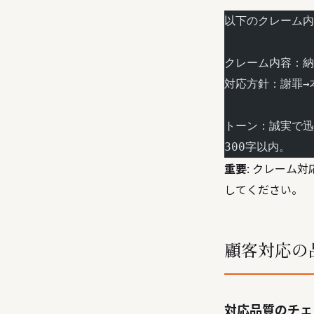
以下のクレーム内
クレーム内容：納
対応方針：謝罪→
トーン：誠実で迅
300字以内。
重要
: クレーム
してください。
顧客対応の
対応品質のチェ