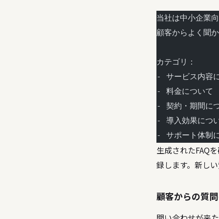
当社は中小企業向
顧客からよく聞か
カテゴリ：
- サービス内容
- 料金について
- 契約・期間に
- 導入効果につ
- サポート体制
生成されたFAQを
録します。新しい
顧客からの質問
問い合わせが来たら