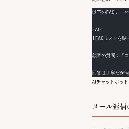
以下のFAQデー
FAQ：
[FAQリストを貼
顧客の質問：「コ
回答は丁寧だが簡
AIチャットボッ
メール返信