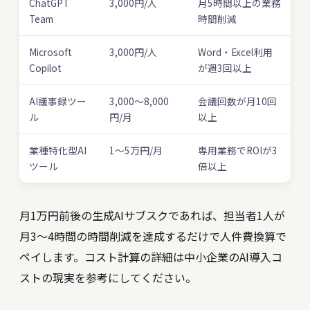
ChatGPT
3,000円/人
月5時間以上の業務
Team
時間削減
Microsoft
3,000円/人
Word・Excel利用
Copilot
が週3回以上
AI議事録ツー
3,000〜8,000
会議回数が月10回
ル
円/月
以上
業種特化型AI
1〜5万円/月
専用業務でROIが3
ツール
倍以上
月1万円前後の生成AIサブスクであれば、担当者1人が
月3〜4時間の時間削減を達成するだけで人件費換算で
ペイします。コスト計算の詳細は
中小企業のAI導入コ
ストの現実
を参考にしてください。