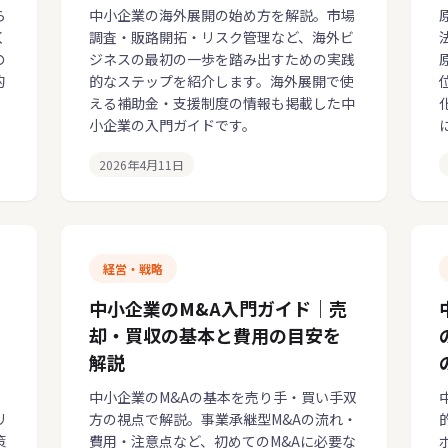
ら
中小企業の海外展開の始め方を解説。市場
く
調査・販路開拓・リスク管理など、海外ビ
の
ジネスの最初の一歩を踏み出すための実践
的
的なステップを紹介します。海外展開で使
える補助金・支援制度の情報も掲載した中
小企業の入門ガイドです。
2026年4月11日
経営・戦略
中小企業のM&A入門ガイド｜売
却・買収の基本と費用の目安を
解説
中小企業のM&Aの基本を売り手・買い手双
リ
方の視点で解説。事業承継型M&Aの流れ・
策
費用・注意点など、初めてのM&Aに必要な