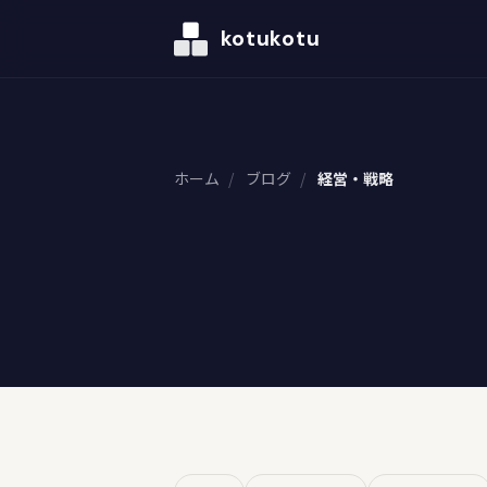
kotukotu
ホーム
/
ブログ
/
経営・戦略