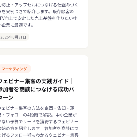
約防止・アップセルにつなげる仕組みづく
りを実例つきで紹介します。既存顧客の
LTV向上で安定した売上基盤を作りたい中
小企業に最適です。
2026年3月31日
マーケティング
ウェビナー集客の実践ガイド｜
参加者を商談につなげる成功パ
ターン
ウェビナー集客の方法を企画・告知・運
営・フォローの4段階で解説。中小企業が
少ない予算でリードを獲得するウェビナー
の始め方を紹介します。参加者を商談につ
なげるフォロー術もわかるウェビナー集客