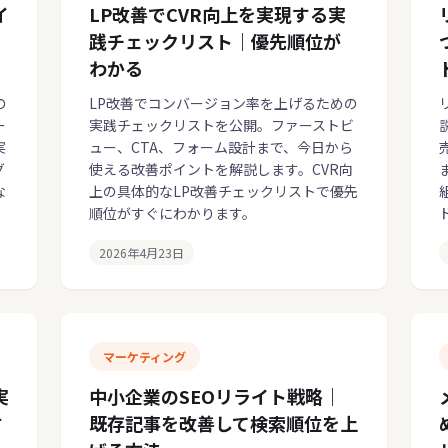
イ
LP改善でCVR向上を実現する実
践チェックリスト｜優先順位が
わかる
の
LP改善でコンバージョン率を上げるための
ー
実践チェックリストを公開。ファーストビ
実
ュー、CTA、フォーム設計まで、今日から
グ
使える改善ポイントを解説します。CVR向
な
上の具体的なLP改善チェックリストで優先
順位がすぐにわかります。
2026年4月23日
マーケティング
実
中小企業のSEOリライト戦略｜
す
既存記事を改善して検索順位を上