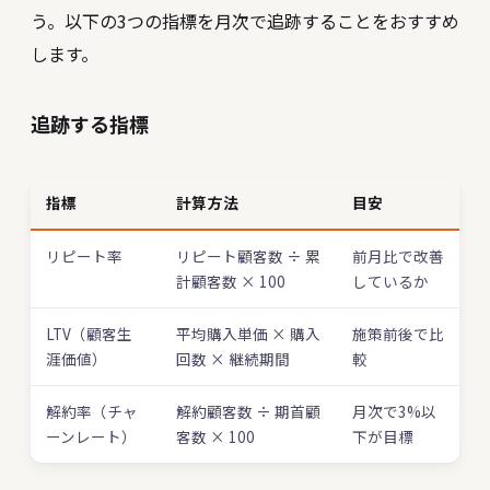
う。以下の3つの指標を月次で追跡することをおすすめ
します。
追跡する指標
指標
計算方法
目安
リピート率
リピート顧客数 ÷ 累
前月比で改善
計顧客数 × 100
しているか
LTV（顧客生
平均購入単価 × 購入
施策前後で比
涯価値）
回数 × 継続期間
較
解約率（チャ
解約顧客数 ÷ 期首顧
月次で3%以
ーンレート）
客数 × 100
下が目標