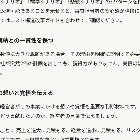
シナリオ」「標準シナリオ」「悲観シナリオ」の3パターンを
返済可能であることを示せると、審査担当者の安心感が格段に
ては
コスト構造改革ガイド
も合わせてご確認ください。
実績との一貫性を保つ
数値に大きな乖離がある場合、その理由を明確に説明する必要
社が突然2倍の計画を出しても、説得力がありません。実績の
。
の想いと覚悟を伝える
経営者がこの事業にかける想いや覚悟も重要な判断材料です。
どう貢献したいのか、経営者の言葉で伝えましょう。
こと：
売上を過大に見積もる、経費を過小に見積もる、リス
プロです。不自然な数字は必ず見抜かれます。