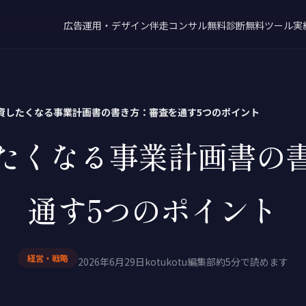
広告運用・デザイン
伴走コンサル
無料診断
無料ツール
実
資したくなる事業計画書の書き方：審査を通す5つのポイント
たくなる事業計画書の
通す5つのポイント
経営・戦略
2026年6月29日
kotukotu編集部
約5分で読めます