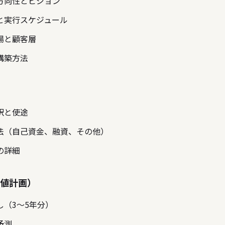
方向性とビジョン
と実行スケジュール
場と顧客層
構築方法
訳と使途
法（自己資金、融資、その他）
の詳細
数値計画）
し（3〜5年分）
予測