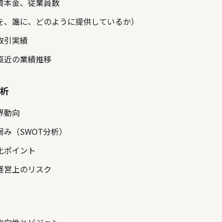
資本金、従業員数
を、誰に、どのように提供しているか）
取引実績
直近の業績推移
分析
界動向
弱み（SWOT分析）
化ポイント
経営上のリスク