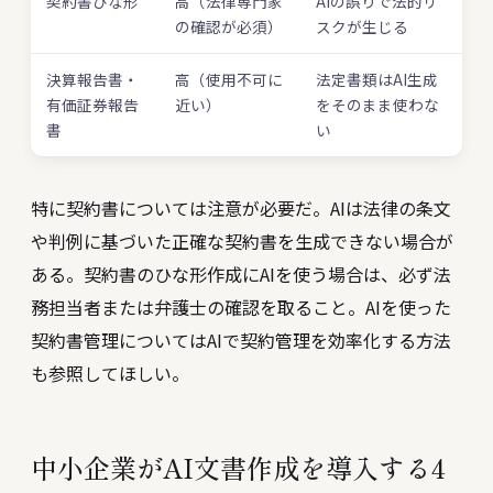
契約書ひな形
高（法律専門家
AIの誤りで法的リ
の確認が必須）
スクが生じる
決算報告書・
高（使用不可に
法定書類はAI生成
有価証券報告
近い）
をそのまま使わな
書
い
特に契約書については注意が必要だ。AIは法律の条文
や判例に基づいた正確な契約書を生成できない場合が
ある。契約書のひな形作成にAIを使う場合は、必ず法
務担当者または弁護士の確認を取ること。AIを使った
契約書管理については
AIで契約管理を効率化する方法
も参照してほしい。
中小企業がAI文書作成を導入する4