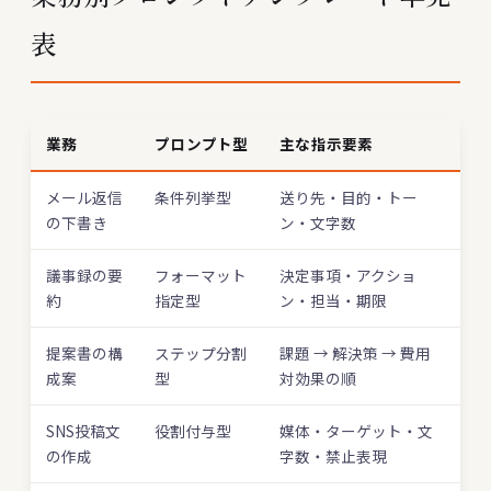
表
業務
プロンプト型
主な指示要素
メール返信
条件列挙型
送り先・目的・トー
の下書き
ン・文字数
議事録の要
フォーマット
決定事項・アクショ
約
指定型
ン・担当・期限
提案書の構
ステップ分割
課題 → 解決策 → 費用
成案
型
対効果の順
SNS投稿文
役割付与型
媒体・ターゲット・文
の作成
字数・禁止表現