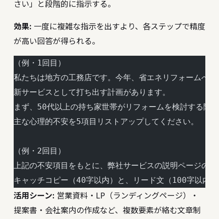
さい」と段階的に指示する。
効果:
一度に複雑な指示を出すより、各ステップで精度
が高い回答が得られる。
（例・1回目）
私たちは地方の工務店です。今年、省エネリフォームへの
新サービスとして打ち出す計画があります。
まず、50代以上の持ち家世帯がリフォームを検討する際の
主な心理的不安を5項目リストアップしてください。
（例・2回目）
上記の不安項目をもとに、弊社サービスの説明ページのタ
キャッチコピー（40字以内）と、リード文（100字以内
活用シーン:
営業資料・LP（ランディングページ）・
提案書・会社案内の作成など、複数要素が絡む文章制