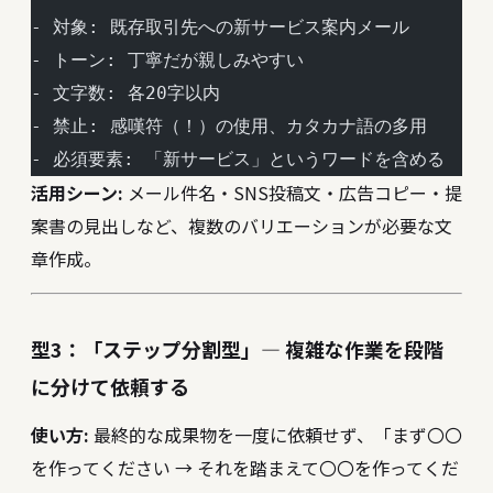
- 対象: 既存取引先への新サービス案内メール
- トーン: 丁寧だが親しみやすい
- 文字数: 各20字以内
- 禁止: 感嘆符（！）の使用、カタカナ語の多用
- 必須要素: 「新サービス」というワードを含める
活用シーン:
メール件名・SNS投稿文・広告コピー・提
案書の見出しなど、複数のバリエーションが必要な文
章作成。
型3：「ステップ分割型」― 複雑な作業を段階
に分けて依頼する
使い方:
最終的な成果物を一度に依頼せず、「まず〇〇
を作ってください → それを踏まえて〇〇を作ってくだ