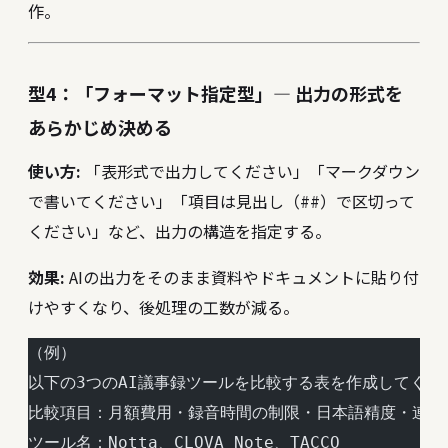
作。
型4：「フォーマット指定型」― 出力の形式を
あらかじめ決める
使い方:
「表形式で出力してください」「マークダウン
で書いてください」「項目は見出し（##）で区切って
ください」など、出力の構造を指定する。
効果:
AIの出力をそのまま資料やドキュメントに貼り付
けやすくなり、後処理の工数が減る。
（例）
以下の3つのAI議事録ツールを比較する表を作成してくだ
比較項目：月額費用・録音時間の制限・日本語精度・連携
ツール名：Notta、CLOVA Note、TACCO