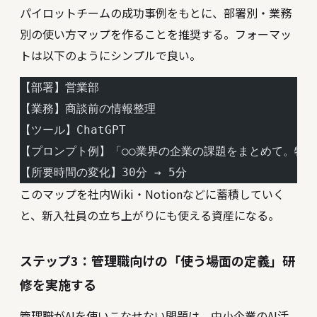
パイロットチームの成功事例をもとに、部署別・業務
別の使い方マップを作ることを推奨する。フォーマッ
トは以下のようにシンプルで良い。
【部署】営業部
【業務】商談前の情報整理
【ツール】ChatGPT
【プロンプト例】「○○業界の企業の課題をまとめて。特
【所要時間の変化】30分 → 5分
このマップを社内Wiki・Notionなどに蓄積していく
と、新入社員の立ち上がりにも使える資産になる。
ステップ3：管理職向けの「使う場面の定義」研
修を実施する
管理職がAIを使いこなせない問題
は、中小企業のAI活