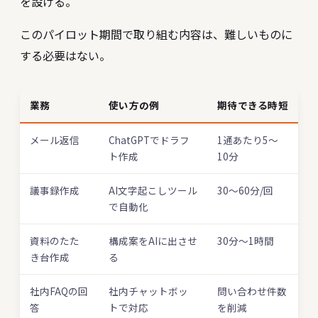
を設ける。
このパイロット期間で取り組む内容は、難しいものに
する必要はない。
業務
使い方の例
期待できる時短
メール返信
ChatGPTでドラフ
1通あたり5〜
ト作成
10分
議事録作成
AI文字起こしツール
30〜60分/回
で自動化
資料のたた
構成案をAIに出させ
30分〜1時間
き台作成
る
社内FAQの回
社内チャットボッ
問い合わせ件数
答
トで対応
を削減