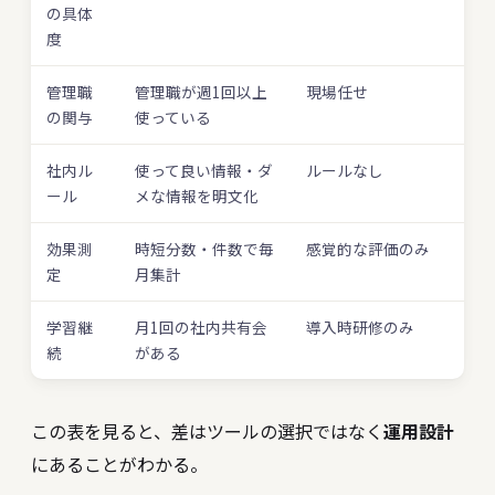
の具体
度
管理職
管理職が週1回以上
現場任せ
の関与
使っている
社内ル
使って良い情報・ダ
ルールなし
ール
メな情報を明文化
効果測
時短分数・件数で毎
感覚的な評価のみ
定
月集計
学習継
月1回の社内共有会
導入時研修のみ
続
がある
この表を見ると、差はツールの選択ではなく
運用設計
にあることがわかる。