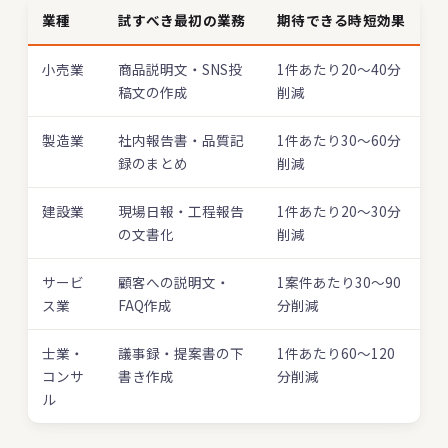
業種
試すべき最初の業務
期待できる時短効果
小売業
商品説明文・SNS投
1件あたり20〜40分
稿文の作成
削減
製造業
社内報告書・品質記
1件あたり30〜60分
録のまとめ
削減
建設業
現場日報・工程報告
1件あたり20〜30分
の文書化
削減
サービ
顧客への説明文・
1案件あたり30〜90
ス業
FAQ作成
分削減
士業・
議事録・提案書の下
1件あたり60〜120
コンサ
書き作成
分削減
ル