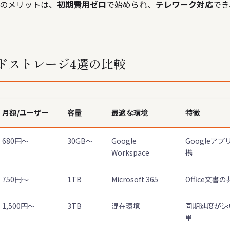
のメリットは、
初期費用ゼロ
で始められ、
テレワーク対応
でき
ドストレージ4選の比較
月額/ユーザー
容量
最適な環境
特徴
680円〜
30GB〜
Google
Googleア
Workspace
携
750円〜
1TB
Microsoft 365
Office文
1,500円〜
3TB
混在環境
同期速度が速
単