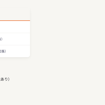
共有）
て拡張）
機能あり）