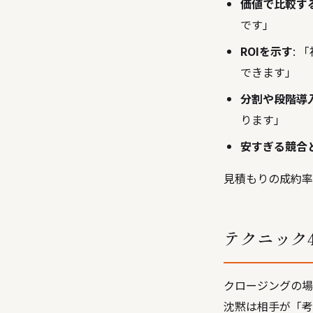
価値で比較す
です」
ROIを示す
: 
できます」
分割や段階導
ります」
安すぎる競合
見積もりの成約率
テクニック
クロージングの場
沈黙は相手が「考