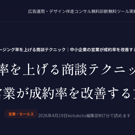
広告運用・デザイン
伴走コンサル
無料診断
無料ツール
実
ージング率を上げる商談テクニック｜中小企業の営業が成約率を改善す
率を上げる商談テクニ
営業が成約率を改善する
営業・セールス
2026年4月19日
kotukotu編集部
約7分で読めます