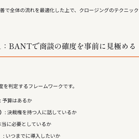
善
で全体の流れを最適化した上で、クロージングのテクニック
1：BANTで商談の確度を事前に見極める
確度を判定するフレームワークです。
: 予算はあるか
y）
: 決裁権を持つ人に話しているか
 本当に必要としているか
）
: いつまでに導入したいか