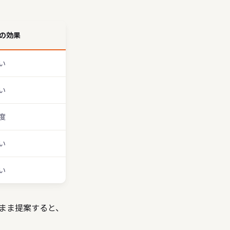
の効果
い
い
度
い
い
まま提案すると、