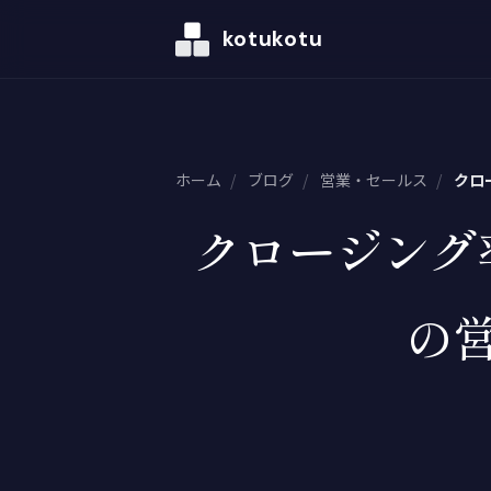
kotukotu
ホーム
/
ブログ
/
営業・セールス
/
クロ
クロージング
の