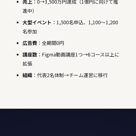
売上
：0→3,500万円達成（1億円に向けて推
進中）
大型イベント
：1,500名申込、1,100〜1,200
名参加
広告費
：全期間0円
講座数
：Figma動画講座1つ→6コース以上に
拡張
組織
：代表2名体制→チーム運営に移行