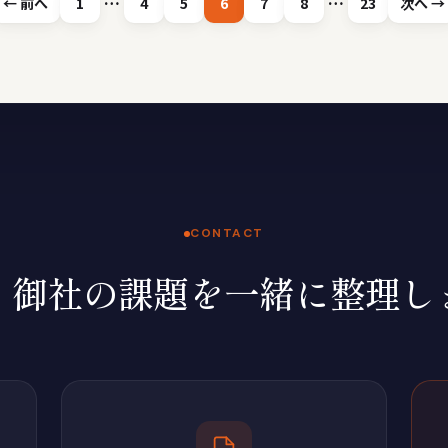
…
…
← 前へ
1
4
5
6
7
8
23
次へ →
CONTACT
、御社の課題を一緒に整理し