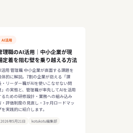
AI活用
管理職のAI活用｜中小企業が現
場定着を阻む壁を乗り越える方法
AI活用 管理職 中小企業が直面する課題を
具体的に解説。7割の企業が抱える「課
長・リーダー職がAIを使いこなせない問
題」の実態と、管理職が率先してAIを活用
するための研修設計・業務への組み込み
方・評価制度の見直し・3ヶ月ロードマッ
プを実践的に紹介します。
2026年5月21日
kotukotu編集部