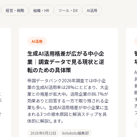
経営・戦略
組織・HR
ツール・DX
AI活用
AI活用
生成AI活用格差が広がる中小企
業｜調査データで見る現状と逆
転のための具体策
帝国データバンク2026年調査では中小企
業の生成AI活用率は28%にとどまり、大企
と
業との格差が拡大中。活用企業の86.7%が
手
効果ありと回答する一方で取り残される企
・
業も多い。生成AI活用格差が中小企業に生
で
まれる3つの根本原因と解消ステップを具
体的に解説します。
2026年5月22日
kotukotu編集部